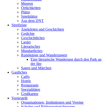
Museen
Örtlichkeiten
Plätze
Spielplätze
Aus dem DNT
Streifzüge
Anekdoten und Geschichten
Gedichte
Geschichtliches
Lieder
Literarisches
Mundartliches
Rundgänge und Wanderungen
Eine literarische Wanderung durch den Park an
der Ilm
Sagen und Märchen
Gastliches
Cafés
Hotels
Restaurants
Spezialitäten
Grußkarten
Vorgestellt
Organisationen, Institutionen und Vereine
Schulen und Bildungseinrichtungen