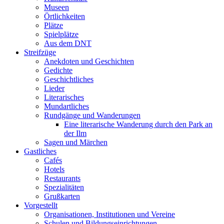
Museen
Örtlichkeiten
Plätze
Spielplätze
Aus dem DNT
Streifzüge
Anekdoten und Geschichten
Gedichte
Geschichtliches
Lieder
Literarisches
Mundartliches
Rundgänge und Wanderungen
Eine literarische Wanderung durch den Park an
der Ilm
Sagen und Märchen
Gastliches
Cafés
Hotels
Restaurants
Spezialitäten
Grußkarten
Vorgestellt
Organisationen, Institutionen und Vereine
Schulen und Bildungseinrichtungen