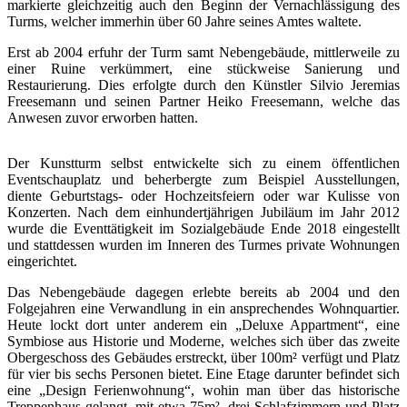
markierte gleichzeitig auch den Beginn der Vernachlässigung des
Turms, welcher immerhin über 60 Jahre seines Amtes waltete.
Erst ab 2004 erfuhr der Turm samt Nebengebäude, mittlerweile zu
einer Ruine verkümmert, eine stückweise Sanierung und
Restaurierung. Dies erfolgte durch den Künstler Silvio Jeremias
Freesemann und seinen Partner Heiko Freesemann, welche das
Anwesen zuvor erworben hatten.
Der Kunstturm selbst entwickelte sich zu einem öffentlichen
Eventschauplatz und beherbergte zum Beispiel Ausstellungen,
diente Geburtstags- oder Hochzeitsfeiern oder war Kulisse von
Konzerten. Nach dem einhundertjährigen Jubiläum im Jahr 2012
wurde die Eventtätigkeit im Sozialgebäude Ende 2018 eingestellt
und stattdessen wurden im Inneren des Turmes private Wohnungen
eingerichtet.
Das Nebengebäude dagegen erlebte bereits ab 2004 und den
Folgejahren eine Verwandlung in ein ansprechendes Wohnquartier.
Heute lockt dort unter anderem ein „Deluxe Appartment“, eine
Symbiose aus Historie und Moderne, welches sich über das zweite
Obergeschoss des Gebäudes erstreckt, über 100m² verfügt und Platz
für vier bis sechs Personen bietet. Eine Etage darunter befindet sich
eine „Design Ferienwohnung“, wohin man über das historische
Treppenhaus gelangt, mit etwa 75m², drei Schlafzimmern und Platz