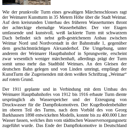
Wie der prunkvolle Turm eines gewaltigen Märchenschlosses ragt
der Weimarer Kunstturm in 35 Metern Höhe über die Stadt Weimar.
Auf dem kreisrunden Unterbau des früheren Wasserturmes thront
der achteckige ehemalige Wasserbehälter. Der vier Etagen
umfassende und kunstvoll, weiß lackierte Turm mit schwarzem
Dach befindet sich nebst gelb-gestrichenem Anbau zwischen
Weimar Nord und Nordvorstadt in der Bahnstraße 1, gegenüber
dem geschichtsträchtigen Alexanderhof. Die Umgebung, unter
anderem der Weimarer Hauptbahnhof in Sprungweite, erscheint
zwar wesentlich weniger märchenhaft, allerdings prägt der Turm
somit umso mehr das Stadtbild Weimars. An den Gleisen der
deutschen Bahn gelegen und von Linden umringt, empfängt der
KunstTurm die Zugreisenden mit dem weißen Schriftzug „Weimar“
auf rotem Grund.
Der 1911 geplante und in Verbindung mit dem Umbau des
Weimarer Hauptbahnhofes von 1912 bis 1916 erbaute Turm diente
ursprünglich als Wasserspeicher und der Erzeugung von
Druckwasser für die Dampflokomotiven. Der Kugelbodenbehälter
im oberen Teil des Turms, nach dem Vorbild des von Georg
Barkhausen 1898 entwickelten Modells, konnte bis zu 400.000 Liter
Wasser fassen, welches ihm vom städtischen Wasserversorgungsnetz
zugeführt wurde. Das Ende der Dampflokomotive in Deutschland