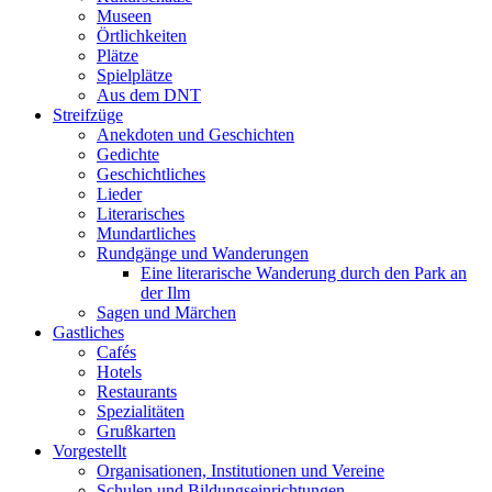
Museen
Örtlichkeiten
Plätze
Spielplätze
Aus dem DNT
Streifzüge
Anekdoten und Geschichten
Gedichte
Geschichtliches
Lieder
Literarisches
Mundartliches
Rundgänge und Wanderungen
Eine literarische Wanderung durch den Park an
der Ilm
Sagen und Märchen
Gastliches
Cafés
Hotels
Restaurants
Spezialitäten
Grußkarten
Vorgestellt
Organisationen, Institutionen und Vereine
Schulen und Bildungseinrichtungen