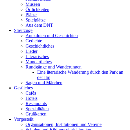
Museen
Örtlichkeiten
Plätze
Spielplätze
Aus dem DNT
Streifzüge
Anekdoten und Geschichten
Gedichte
Geschichtliches
Lieder
Literarisches
Mundartliches
Rundgänge und Wanderungen
Eine literarische Wanderung durch den Park an
der Ilm
Sagen und Märchen
Gastliches
Cafés
Hotels
Restaurants
Spezialitäten
Grußkarten
Vorgestellt
Organisationen, Institutionen und Vereine
Schulen und Bildungseinrichtungen