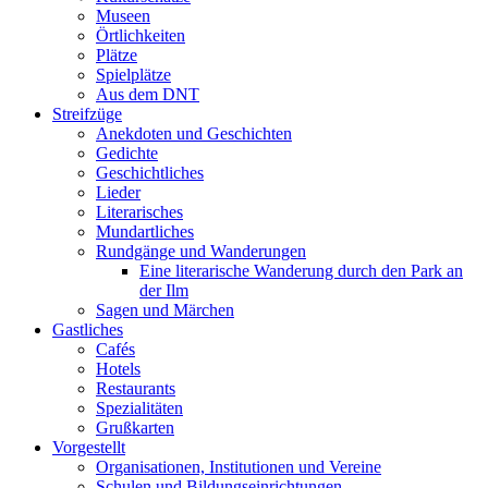
Museen
Örtlichkeiten
Plätze
Spielplätze
Aus dem DNT
Streifzüge
Anekdoten und Geschichten
Gedichte
Geschichtliches
Lieder
Literarisches
Mundartliches
Rundgänge und Wanderungen
Eine literarische Wanderung durch den Park an
der Ilm
Sagen und Märchen
Gastliches
Cafés
Hotels
Restaurants
Spezialitäten
Grußkarten
Vorgestellt
Organisationen, Institutionen und Vereine
Schulen und Bildungseinrichtungen