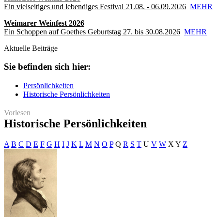
Ein vielseitiges und lebendiges Festival 21.08. - 06.09.2026
MEHR
Weimarer Weinfest 2026
Ein Schoppen auf Goethes Geburtstag 27. bis 30.08.2026
MEHR
Aktuelle Beiträge
Sie befinden sich hier:
Persönlichkeiten
Historische Persönlichkeiten
Vorlesen
Historische Persönlichkeiten
A
B
C
D
E
F
G
H
I
J
K
L
M
N
O
P
Q
R
S
T
U
V
W
X
Y
Z