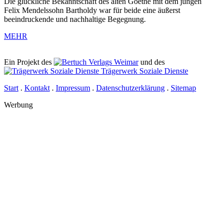
Die glückliche Bekanntschaft des alten Goethe mit dem jungen
Felix Mendelssohn Bartholdy war für beide eine äußerst
beeindruckende und nachhaltige Begegnung.
MEHR
Ein Projekt des
Verlags Weimar
und des
Trägerwerk Soziale Dienste
Start
.
Kontakt
.
Impressum
.
Datenschutz­erklärung
.
Sitemap
Werbung