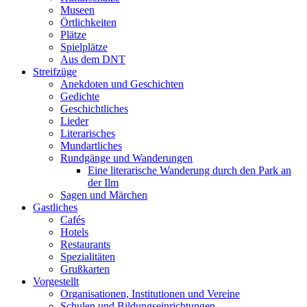
Museen
Örtlichkeiten
Plätze
Spielplätze
Aus dem DNT
Streifzüge
Anekdoten und Geschichten
Gedichte
Geschichtliches
Lieder
Literarisches
Mundartliches
Rundgänge und Wanderungen
Eine literarische Wanderung durch den Park an
der Ilm
Sagen und Märchen
Gastliches
Cafés
Hotels
Restaurants
Spezialitäten
Grußkarten
Vorgestellt
Organisationen, Institutionen und Vereine
Schulen und Bildungseinrichtungen