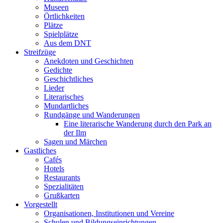
Museen
Örtlichkeiten
Plätze
Spielplätze
Aus dem DNT
Streifzüge
Anekdoten und Geschichten
Gedichte
Geschichtliches
Lieder
Literarisches
Mundartliches
Rundgänge und Wanderungen
Eine literarische Wanderung durch den Park an
der Ilm
Sagen und Märchen
Gastliches
Cafés
Hotels
Restaurants
Spezialitäten
Grußkarten
Vorgestellt
Organisationen, Institutionen und Vereine
Schulen und Bildungseinrichtungen