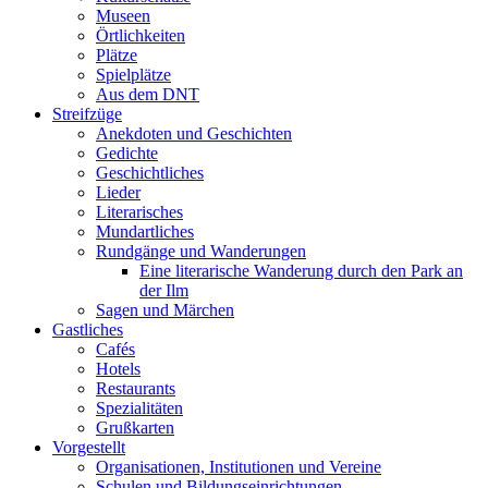
Museen
Örtlichkeiten
Plätze
Spielplätze
Aus dem DNT
Streifzüge
Anekdoten und Geschichten
Gedichte
Geschichtliches
Lieder
Literarisches
Mundartliches
Rundgänge und Wanderungen
Eine literarische Wanderung durch den Park an
der Ilm
Sagen und Märchen
Gastliches
Cafés
Hotels
Restaurants
Spezialitäten
Grußkarten
Vorgestellt
Organisationen, Institutionen und Vereine
Schulen und Bildungseinrichtungen