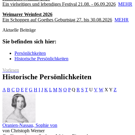
Ein vielseitiges und lebendiges Festival 21.08. - 06.09.2026
MEHR
Weimarer Weinfest 2026
Ein Schoppen auf Goethes Geburtstag 27. bis 30.08.2026
MEHR
Aktuelle Beiträge
Sie befinden sich hier:
Persönlichkeiten
Historische Persönlichkeiten
Vorlesen
Historische Persönlichkeiten
A
B
C
D
E
F
G
H
I
J
K
L
M
N
O
P
Q
R
S
T
U
V
W
X
Y
Z
Oranien-Nassau, Sophie von
von Christoph Werner