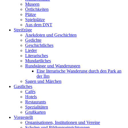
Museen
Örtlichkeiten
Plätze
Spielplätze
Aus dem DNT
Streifzüge
Anekdoten und Geschichten
Gedichte
Geschichtliches
Lieder
Literarisches
Mundartliches
Rundgänge und Wanderungen
Eine literarische Wanderung durch den Park an
der Ilm
Sagen und Märchen
Gastliches
Cafés
Hotels
Restaurants
Spezialitäten
Grußkarten
Vorgestellt
Organisationen, Institutionen und Vereine
Schulen und Bildungseinrichtungen