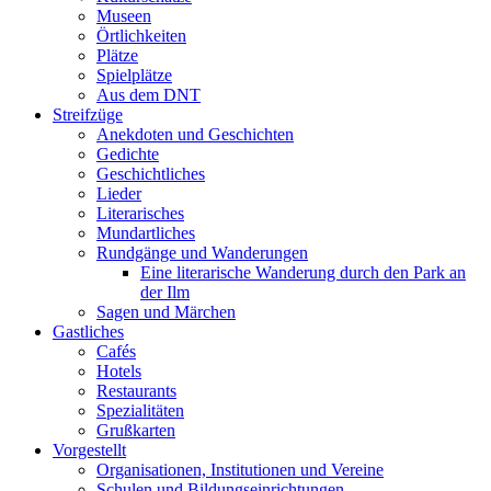
Museen
Örtlichkeiten
Plätze
Spielplätze
Aus dem DNT
Streifzüge
Anekdoten und Geschichten
Gedichte
Geschichtliches
Lieder
Literarisches
Mundartliches
Rundgänge und Wanderungen
Eine literarische Wanderung durch den Park an
der Ilm
Sagen und Märchen
Gastliches
Cafés
Hotels
Restaurants
Spezialitäten
Grußkarten
Vorgestellt
Organisationen, Institutionen und Vereine
Schulen und Bildungseinrichtungen