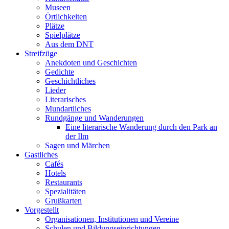
Museen
Örtlichkeiten
Plätze
Spielplätze
Aus dem DNT
Streifzüge
Anekdoten und Geschichten
Gedichte
Geschichtliches
Lieder
Literarisches
Mundartliches
Rundgänge und Wanderungen
Eine literarische Wanderung durch den Park an
der Ilm
Sagen und Märchen
Gastliches
Cafés
Hotels
Restaurants
Spezialitäten
Grußkarten
Vorgestellt
Organisationen, Institutionen und Vereine
Schulen und Bildungseinrichtungen