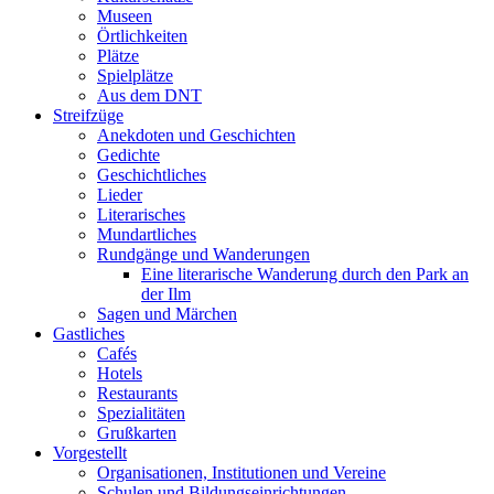
Museen
Örtlichkeiten
Plätze
Spielplätze
Aus dem DNT
Streifzüge
Anekdoten und Geschichten
Gedichte
Geschichtliches
Lieder
Literarisches
Mundartliches
Rundgänge und Wanderungen
Eine literarische Wanderung durch den Park an
der Ilm
Sagen und Märchen
Gastliches
Cafés
Hotels
Restaurants
Spezialitäten
Grußkarten
Vorgestellt
Organisationen, Institutionen und Vereine
Schulen und Bildungseinrichtungen