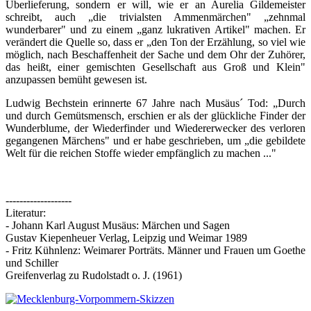
Überlieferung, sondern er will, wie er an Aurelia Gildemeister
schreibt, auch „die trivialsten Ammenmärchen" „zehnmal
wunderbarer" und zu einem „ganz lukrativen Artikel" machen. Er
verändert die Quelle so, dass er „den Ton der Erzählung, so viel wie
möglich, nach Beschaffenheit der Sache und dem Ohr der Zuhörer,
das heißt, einer gemischten Gesellschaft aus Groß und Klein"
anzupassen bemüht gewesen ist.
Ludwig Bechstein erinnerte 67 Jahre nach Musäus´ Tod: „Durch
und durch Gemütsmensch, erschien er als der glückliche Finder der
Wunderblume, der Wiederfinder und Wiedererwecker des verloren
gegangenen Märchens" und er habe geschrieben, um „die gebildete
Welt für die reichen Stoffe wieder empfänglich zu machen ..."
-------------------
Literatur:
- Johann Karl August Musäus: Märchen und Sagen
Gustav Kiepenheuer Verlag, Leipzig und Weimar 1989
- Fritz Kühnlenz: Weimarer Porträts. Männer und Frauen um Goethe
und Schiller
Greifenverlag zu Rudolstadt o. J. (1961)