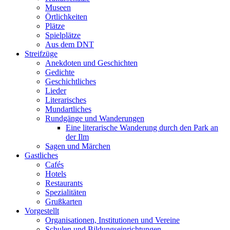
Museen
Örtlichkeiten
Plätze
Spielplätze
Aus dem DNT
Streifzüge
Anekdoten und Geschichten
Gedichte
Geschichtliches
Lieder
Literarisches
Mundartliches
Rundgänge und Wanderungen
Eine literarische Wanderung durch den Park an
der Ilm
Sagen und Märchen
Gastliches
Cafés
Hotels
Restaurants
Spezialitäten
Grußkarten
Vorgestellt
Organisationen, Institutionen und Vereine
Schulen und Bildungseinrichtungen