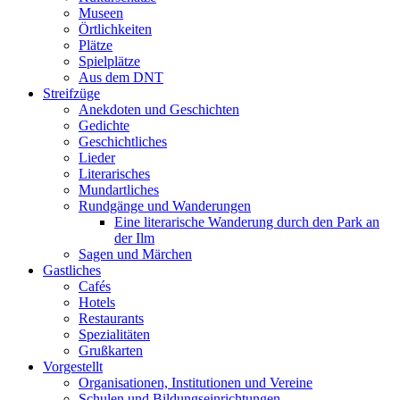
Museen
Örtlichkeiten
Plätze
Spielplätze
Aus dem DNT
Streifzüge
Anekdoten und Geschichten
Gedichte
Geschichtliches
Lieder
Literarisches
Mundartliches
Rundgänge und Wanderungen
Eine literarische Wanderung durch den Park an
der Ilm
Sagen und Märchen
Gastliches
Cafés
Hotels
Restaurants
Spezialitäten
Grußkarten
Vorgestellt
Organisationen, Institutionen und Vereine
Schulen und Bildungseinrichtungen